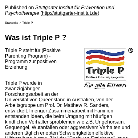
Published on
Stuttgarter Institut für Prävention und
Psychotherapie
(
http://stuttgarter-institut.de
)
Startseite
> Triple P
Was ist Triple P ?
Triple P steht für (
P
ositive
P
arenting
P
rogram) -
Programm zur positiven
Erziehung.
Triple P wurde in
zwanzigjähriger
Forschungsarbeit an der
Universität von Queensland in Australien, von der
Arbeitsgruppe um Prof. Dr. Matthew R. Sanders,
entwickelt. In enger Zusammenarbeit mit Familien
entstanden Ideen, die beim Umgang mit häufigen
kindlichen Verhaltensproblemen wie z.B. Ungehorsam,
Gequengel, Wutanfällen oder aggressivem Verhalten und
anderen täglich erlebten Schwierigkeiten effektive