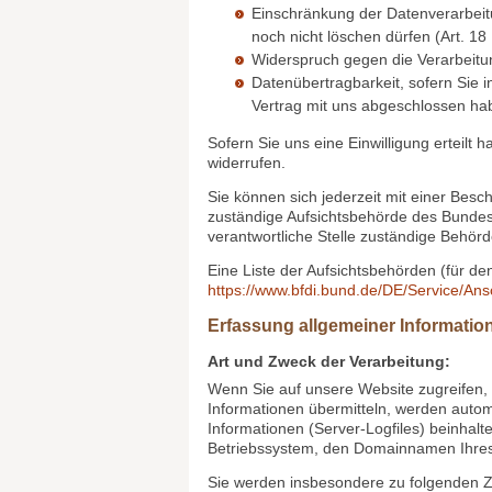
Ihre Betroffenenrechte
Unter den angegebenen Kontaktdaten un
folgende Rechte ausüben:
Auskunft über Ihre bei uns gespe
Berichtigung unrichtiger persone
Löschung Ihrer bei uns gespeiche
Einschränkung der Datenverarbeitu
noch nicht löschen dürfen (Art. 1
Widerspruch gegen die Verarbeitu
Datenübertragbarkeit, sofern Sie i
Vertrag mit uns abgeschlossen ha
Sofern Sie uns eine Einwilligung erteilt 
widerrufen.
Sie können sich jederzeit mit einer Bes
zuständige Aufsichtsbehörde des Bundesl
verantwortliche Stelle zuständige Behörd
Eine Liste der Aufsichtsbehörden (für den 
https://www.bfdi.bund.de/DE/Service/An
Erfassung allgemeiner Informati