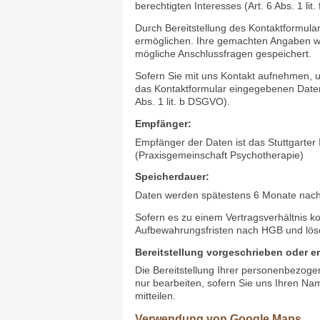
Die von Ihnen eingegebenen Daten werd
gespeichert. Hierfür ist die Angabe eine
Diese dient der Zuordnung der Anfrage 
Angabe weiterer Daten ist optional.
Rechtsgrundlage:
Die Verarbeitung der in das Kontaktform
berechtigten Interesses (Art. 6 Abs. 1 lit
Durch Bereitstellung des Kontaktformul
ermöglichen. Ihre gemachten Angaben w
mögliche Anschlussfragen gespeichert.
Sofern Sie mit uns Kontakt aufnehmen, um
das Kontaktformular eingegebenen Daten
Abs. 1 lit. b DSGVO).
Empfänger:
Empfänger der Daten ist das Stuttgarter 
(Praxisgemeinschaft Psychotherapie)
Speicherdauer:
Daten werden spätestens 6 Monate nach 
Sofern es zu einem Vertragsverhältnis k