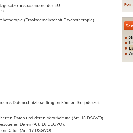
Kont
Ser
S
I
utzgesetze, insbesondere der EU-
D
st:
An
Psychotherapie (Praxisgemeinschaft Psychotherapie)