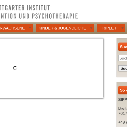
RWACHSENE
KINDER & JUGENDLICHE
TRIPLE P
Su
Suc
So 
SIPP
Breit
7017
+49 