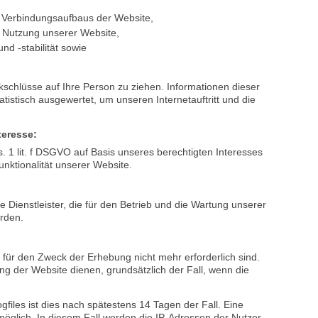
.h., wenn Sie sich nicht registrieren oder anderweitig
atisch Informationen allgemeiner Natur erfasst. Diese
ten etwa die Art des Webbrowsers, das verwendete
nternet-Service-Providers, Ihre IP-Adresse und ähnliches.
wecken verarbeitet:
n Verbindungsaufbaus der Website,
n Nutzung unserer Website,
d -stabilität sowie
schlüsse auf Ihre Person zu ziehen. Informationen dieser
tistisch ausgewertet, um unseren Internetauftritt und die
teresse:
s. 1 lit. f DSGVO auf Basis unseres berechtigten Interesses
unktionalität unserer Website.
 Dienstleister, die für den Betrieb und die Wartung unserer