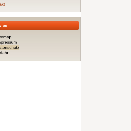
akt
vice
itemap
mpressum
atenschutz
fahrt