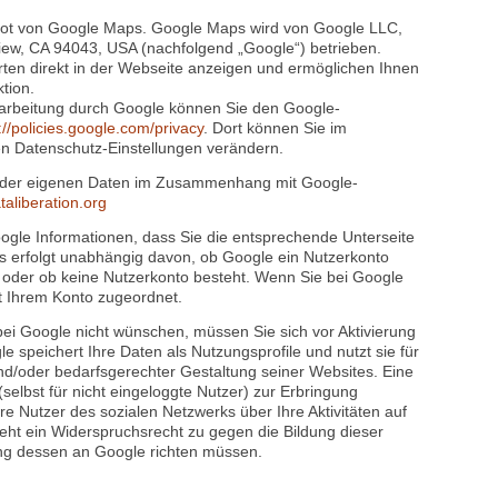
hen Ihre Daten nach Ablauf dieser Fristen.
forderlich:
en Daten erfolgt freiwillig. Wir können Ihre Anfrage jedoch
men, Ihre E-Mail-Adresse und den Grund der Anfrage
ebot von Google Maps. Google Maps wird von Google LLC,
ew, CA 94043, USA (nachfolgend „Google“) betrieben.
rten direkt in der Webseite anzeigen und ermöglichen Ihnen
tion.
arbeitung durch Google können Sie den Google-
://policies.google.com/privacy
. Dort können Sie im
en Datenschutz-Einstellungen verändern.
ng der eigenen Daten im Zusammenhang mit Google-
taliberation.org
ogle Informationen, dass Sie die entsprechende Unterseite
s erfolgt unabhängig davon, ob Google ein Nutzerkonto
nd, oder ob keine Nutzerkonto besteht. Wenn Sie bei Google
kt Ihrem Konto zugeordnet.
bei Google nicht wünschen, müssen Sie sich vor Aktivierung