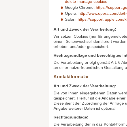
erhalten Sie Informationen und Anleitun
vorab blockiert werden können. Je nach 
Informationen unter den nachfolgenden L
Mozilla Firefox:
https://support.mo
entfernen
Internet Explorer:
https://support.
delete-manage-cookies
Google Chrome:
https://support.
Opera:
http://www.opera.com/de/h
Safari:
https://support.apple.co
Art und Zweck der Verarbeitung:
Wir setzen Cookies (nur für angemeldet
einem Seitenwechsel identifiziert werd
erhoben und/oder gespeichert.
Rechtsgrundlage und berechtigtes In
Die Verarbeitung erfolgt gemäß Art. 6 Ab
an einer nutzerfreundlichen Gestaltung 
Kontaktformular
Art und Zweck der Verarbeitung: