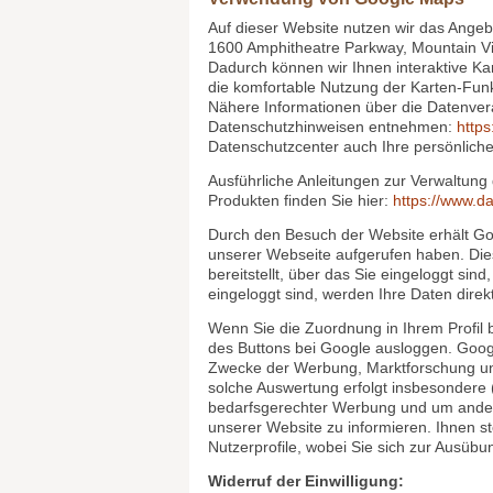
Aufbewahrungsfristen nach HGB und lösc
Bereitstellung vorgeschrieben oder er
Die Bereitstellung Ihrer personenbezogen
nur bearbeiten, sofern Sie uns Ihren Na
mitteilen.
Verwendung von Google Maps
Auf dieser Website nutzen wir das Ang
1600 Amphitheatre Parkway, Mountain Vi
Dadurch können wir Ihnen interaktive Ka
die komfortable Nutzung der Karten-Funk
Nähere Informationen über die Datenver
Datenschutzhinweisen entnehmen:
https
Datenschutzcenter auch Ihre persönlich
Ausführliche Anleitungen zur Verwaltu
Produkten finden Sie hier:
https://www.da
Durch den Besuch der Website erhält Go
unserer Webseite aufgerufen haben. Die
bereitstellt, über das Sie eingeloggt si
eingeloggt sind, werden Ihre Daten dire
Wenn Sie die Zuordnung in Ihrem Profil 