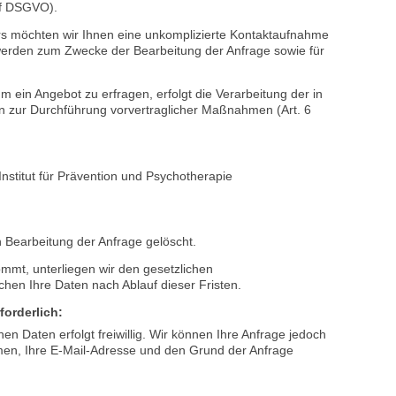
en zum Zweck der individuellen Kommunikation mit Ihnen
r validen E-Mail-Adresse sowie Ihres Namens erforderlich.
und der anschließenden Beantwortung derselben. Die
ular eingegebenen Daten erfolgt auf der Grundlage eines
. f DSGVO).
ars möchten wir Ihnen eine unkomplizierte Kontaktaufnahme
erden zum Zwecke der Bearbeitung der Anfrage sowie für
 ein Angebot zu erfragen, erfolgt die Verarbeitung der in
 zur Durchführung vorvertraglicher Maßnahmen (Art. 6
Institut für Prävention und Psychotherapie
Bearbeitung der Anfrage gelöscht.
ommt, unterliegen wir den gesetzlichen