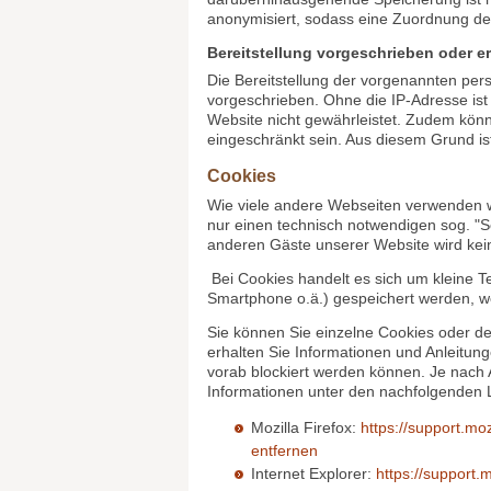
Webseite als Auftragsverarbeiter tätig w
Speicherdauer:
Die Daten werden gelöscht, sobald diese
Dies ist für die Daten, die der Bereitstel
jeweilige Sitzung beendet ist.
Im Falle der Speicherung der Daten in Lo
darüberhinausgehende Speicherung ist m
anonymisiert, sodass eine Zuordnung des
Bereitstellung vorgeschrieben oder er
Die Bereitstellung der vorgenannten per
vorgeschrieben. Ohne die IP-Adresse ist 
Website nicht gewährleistet. Zudem könn
eingeschränkt sein. Aus diesem Grund i
Cookies
Wie viele andere Webseiten verwenden w
nur einen technisch notwendigen sog. "Se
anderen Gäste unserer Website wird kei
Bei Cookies handelt es sich um kleine Te
Smartphone o.ä.) gespeichert werden, 
Sie können Sie einzelne Cookies oder d