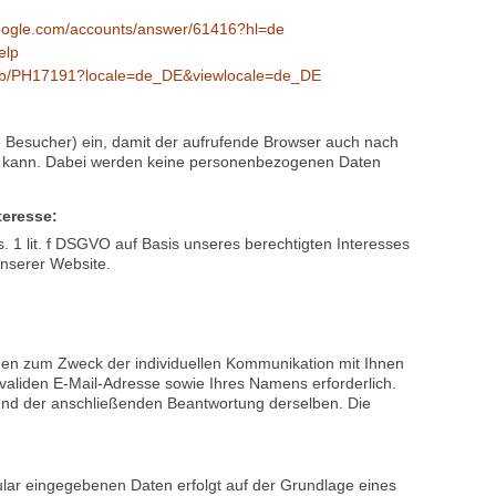
gen, wie diese Cookies gelöscht oder deren Speicherung
Anbieter Ihres Browsers finden Sie die notwendigen
inks:
zilla.org/de/kb/cookies-loeschen-daten-von-websites-
microsoft.com/de-de/help/17442/windows-internet-explorer-
google.com/accounts/answer/61416?hl=de
elp
m/kb/PH17191?locale=de_DE&viewlocale=de_DE
e Besucher) ein, damit der aufrufende Browser auch nach
en kann. Dabei werden keine personenbezogenen Daten
teresse:
s. 1 lit. f DSGVO auf Basis unseres berechtigten Interesses
unserer Website.