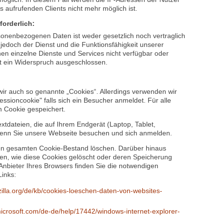
erden.
 für den Zweck der Erhebung nicht mehr erforderlich sind.
lung der Website dienen, grundsätzlich der Fall, wenn die
gfiles ist dies nach spätestens 14 Tagen der Fall. Eine
öglich. In diesem Fall werden die IP-Adressen der Nutzer
 aufrufenden Clients nicht mehr möglich ist.
forderlich:
sonenbezogenen Daten ist weder gesetzlich noch vertraglich
jedoch der Dienst und die Funktionsfähigkeit unserer
en einzelne Dienste und Services nicht verfügbar oder
st ein Widerspruch ausgeschlossen.
ir auch so genannte „Cookies“. Allerdings verwenden wir
ssioncookie" falls sich ein Besucher anmeldet. Für alle
n Cookie gespeichert.
xtdateien, die auf Ihrem Endgerät (Laptop, Tablet,
wenn Sie unsere Webseite besuchen und sich anmelden.
en gesamten Cookie-Bestand löschen. Darüber hinaus