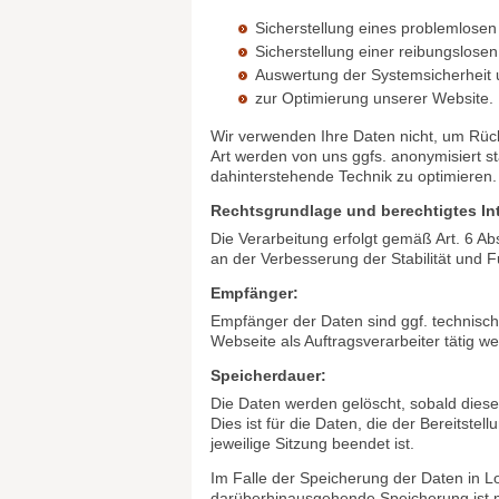
Art und Zweck der Verarbeitung:
Wenn Sie auf unsere Website zugreifen, d
Informationen übermitteln, werden autom
Informationen (Server-Logfiles) beinhal
Betriebssystem, den Domainnamen Ihres I
Sie werden insbesondere zu folgenden Z
Sicherstellung eines problemlose
Sicherstellung einer reibungslose
Auswertung der Systemsicherheit un
zur Optimierung unserer Website.
Wir verwenden Ihre Daten nicht, um Rück
Art werden von uns ggfs. anonymisiert sta
dahinterstehende Technik zu optimieren.
Rechtsgrundlage und berechtigtes In
Die Verarbeitung erfolgt gemäß Art. 6 Ab
an der Verbesserung der Stabilität und F
Empfänger:
Empfänger der Daten sind ggf. technische