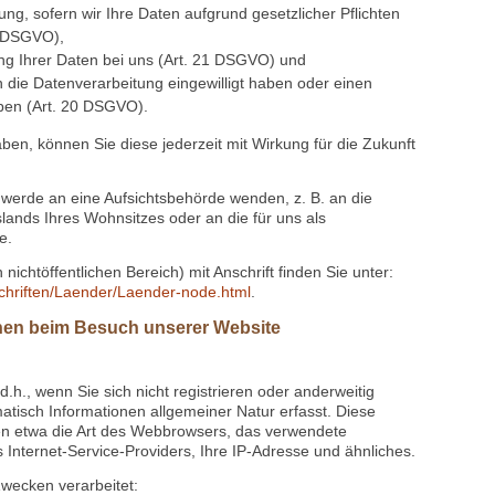
seres Datenschutzbeauftragten können Sie jederzeit
icherten Daten und deren Verarbeitung (Art. 15 DSGVO),
nbezogener Daten (Art. 16 DSGVO),
rten Daten (Art. 17 DSGVO),
ng, sofern wir Ihre Daten aufgrund gesetzlicher Pflichten
8 DSGVO),
ng Ihrer Daten bei uns (Art. 21 DSGVO) und
n die Datenverarbeitung eingewilligt haben oder einen
ben (Art. 20 DSGVO).
haben, können Sie diese jederzeit mit Wirkung für die Zukunft
chwerde an eine Aufsichtsbehörde wenden, z. B. an die
ands Ihres Wohnsitzes oder an die für uns als
e.
nichtöffentlichen Bereich) mit Anschrift finden Sie unter:
schriften/Laender/Laender-node.html
.
onen beim Besuch unserer Website